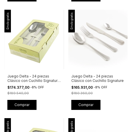
Envío gratis
Envío gratis
Juego Delta - 24 piezas
Juego Delta - 24 piezas
Clásico con Cuchillo Signature
Clásico con Cuchillo Signature
+ Caja Visora
$174.377,00
$165.931,00
-
8
%
OFF
-
8
%
OFF
$189.540,00
$180.360,00
Envío gratis
Envío gratis