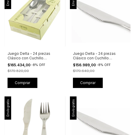
Juego Delta - 24 piezas
Juego Delta - 24 piezas
Clásico con Cuchillo
Clásico con Cuchillo
Tradicional + Caja Visora
Tradicional
$165.434,00
$156.989,00
-
8
%
OFF
-
8
%
OFF
$179.820,00
$170.640,00
Envío gratis
Envío gratis