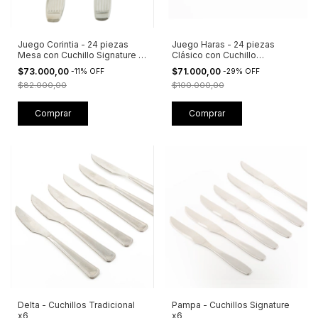
Juego Corintia - 24 piezas
Juego Haras - 24 piezas
Mesa con Cuchillo Signature -
Clásico con Cuchillo
Linea Económica
Tradicional
$73.000,00
$71.000,00
-
11
%
OFF
-
29
%
OFF
$82.000,00
$100.000,00
Delta - Cuchillos Tradicional
Pampa - Cuchillos Signature
x6
x6