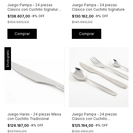
Juego Pampa - 24 piezas
Juego Pampa - 24 piezas
Clásico con Cuchillo Signature
Clásico con Cuchillo Signature
+ Caja Visora
$138.607,00
$130.162,00
-
8
%
OFF
-
8
%
OFF
$150.660,00
$141.480,00
Envío gratis
Juego Haras - 24 piezas Mesa
Juego Pampa - 24 piezas
con Cuchillo Tradicional
Clásico con Cuchillo
Tradicional + Caja Visora
$126.187,00
$125.194,00
-
8
%
OFF
-
8
%
OFF
$137.160,00
$136.080,00