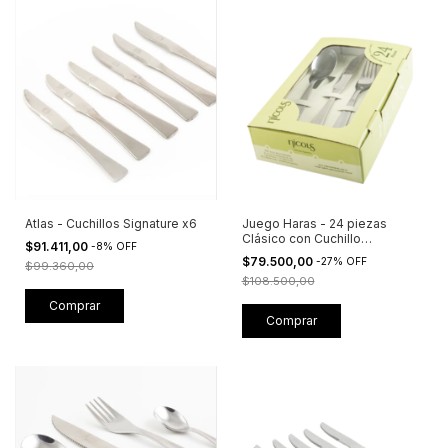
Atlas - Cuchillos Signature x6
Juego Haras - 24 piezas
Clásico con Cuchillo
$91.411,00
-
8
%
OFF
Tradicional + Caja Visora
$79.500,00
-
27
%
OFF
$99.360,00
$108.500,00