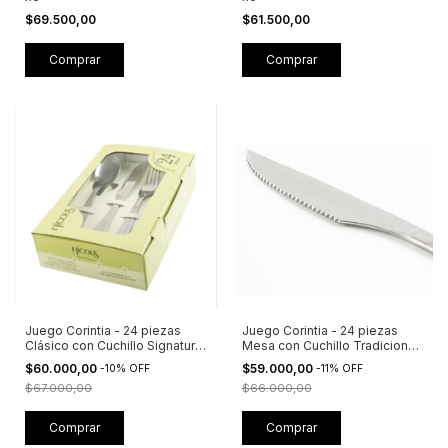
$69.500,00
$61.500,00
Juego Corintia - 24 piezas
Juego Corintia - 24 piezas
Clásico con Cuchillo Signature
Mesa con Cuchillo Tradicional
+ Caja Visora - Linea
- Linea Económica
$60.000,00
$59.000,00
-
10
%
OFF
-
11
%
OFF
Económica
$67.000,00
$66.000,00