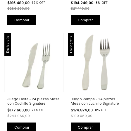
$195.480,00
$194.249,00
-
32
%
OFF
-
8
%
OFF
$286.200,00
$211.140,00
Envío gratis
Envío gratis
Juego Delta - 24 piezas Mesa
Juego Pampa - 24 piezas
con Cuchillo Signature
Mesa con cuchillo Signature
$177.660,00
$174.874,00
-
27
%
OFF
-
8
%
OFF
$244.080,00
$190.080,00