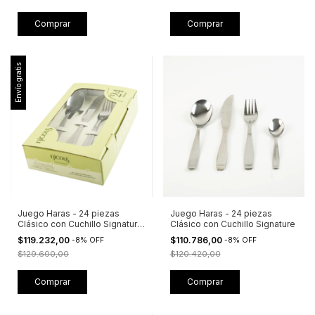
Envío gratis
Juego Haras - 24 piezas
Juego Haras - 24 piezas
Clásico con Cuchillo Signature
Clásico con Cuchillo Signature
+ Caja Visora
$119.232,00
$110.786,00
-
8
%
OFF
-
8
%
OFF
$129.600,00
$120.420,00