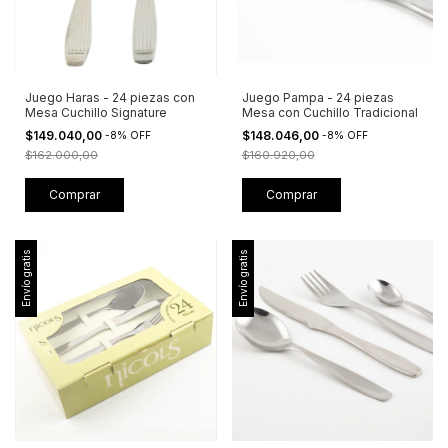
Juego Haras - 24 piezas con
Juego Pampa - 24 piezas
Mesa Cuchillo Signature
Mesa con Cuchillo Tradicional
$149.040,00
$148.046,00
-
8
%
OFF
-
8
%
OFF
$162.000,00
$160.920,00
Envío gratis
Envío gratis